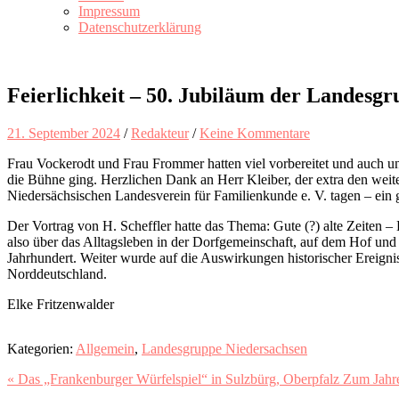
Impressum
Datenschutzerklärung
Feierlichkeit – 50. Jubiläum der Landesg
21. September 2024
/
Redakteur
/
Keine Kommentare
Frau Vockerodt und Frau Frommer hatten viel vorbereitet und auch unse
die Bühne ging. Herzlichen Dank an Herr Kleiber, der extra den wei
Niedersächsischen Landesverein für Familienkunde e. V. tagen – ein 
Der Vortrag von H. Scheffler hatte das Thema: Gute (?) alte Zeiten –
also über das Alltagsleben in der Dorfgemeinschaft, auf dem Hof und
Jahrhundert. Weiter wurde auf die Auswirkungen historischer Ereign
Norddeutschland.
Elke Fritzenwalder
Kategorien:
Allgemein
,
Landesgruppe Niedersachsen
« Das „Frankenburger Würfelspiel“ in Sulzbürg, Oberpfalz
Zum Jahre