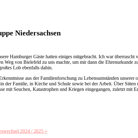
ruppe Niedersachsen
re Hamburger Gäste hatten einiges mitgebracht. Ich war überrascht von 
ten Weg von Bielefeld zu uns machte, um mir dann die Ehrenurkunde z
großes Lob ebenfalls dahin.
 Erkenntnisse aus der Familienforschung zu Lebensumständen unserer os
 in der Familie, in Kirche und Schule sowie bei der Arbeit. Über Sitt
isse mit Seuchen, Katastrophen und Kriegen eingegangen, zuletzt mit E
swechsel 2024 / 2025 »