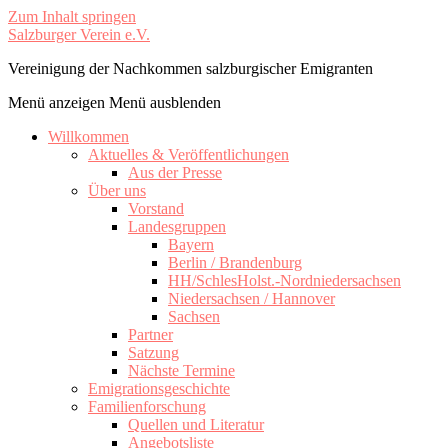
Zum Inhalt springen
Salzburger Verein e.V.
Vereinigung der Nachkommen salzburgischer Emigranten
Menü anzeigen
Menü ausblenden
Willkommen
Aktuelles & Veröffentlichungen
Aus der Presse
Über uns
Vorstand
Landesgruppen
Bayern
Berlin / Brandenburg
HH/SchlesHolst.-Nordniedersachsen
Niedersachsen / Hannover
Sachsen
Partner
Satzung
Nächste Termine
Emigrationsgeschichte
Familienforschung
Quellen und Literatur
Angebotsliste