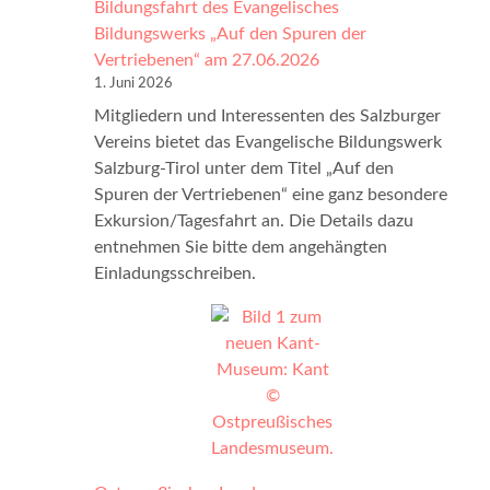
Bildungsfahrt des Evangelisches
n
t
n
Bildungswerks „Auf den Spuren der
c
h
i
Vertriebenen“ am 27.06.2026
k
e
g
1. Juni 2026
e
r
s
Mitgliedern und Interessenten des Salzburger
s
s
b
Vereins bietet das Evangelische Bildungswerk
c
e
e
Salzburg-Tirol unter dem Titel „Auf den
h
e
r
Spuren der Vertriebenen“ eine ganz besondere
e
u
g
Exkursion/Tagesfahrt an. Die Details dazu
n
n
e
entnehmen Sie bitte dem angehängten
S
d
r
Einladungsschreiben.
t
V
S
i
o
i
f
r
l
t
s
b
u
t
e
n
a
r
g
n
b
e
d
i
n
s