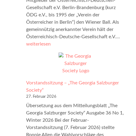
Mitglieder der Österreichisch-Deutschen-
t
c
Gesellschaft e.V. Berlin-Brandenburg (kurz
a
h
ÖDG e.V., bis 1995 der „Verein der
t
e
Österreicher in Berlin“) den Wiener Ball. Als
i
s
gemeinnützig anerkannter Verein hält der
o
L
Ö
Österreichisch-Deutsche-Gesellschaft e.V.…
n
a
s
weiterlesen
–
n
t
1
d
e
1
e
r
.
s
r
0
m
e
8
Vorstandssitzung – „The Georgia Salzburger
u
i
.
Society“
s
c
2
27. Februar 2026
e
h
0
Übersetzung aus dem Mitteilungsblatt „The
u
i
2
Georgia Salzburger Society“ Ausgabe 36 No 1,
m
s
6
Winter 2026 Bei der Februar-
–
c
2
Vorstandssitzung (7. Februar 2026) stellte
a
h
1
Ronnie Allen die Wahlvorschläge des
m