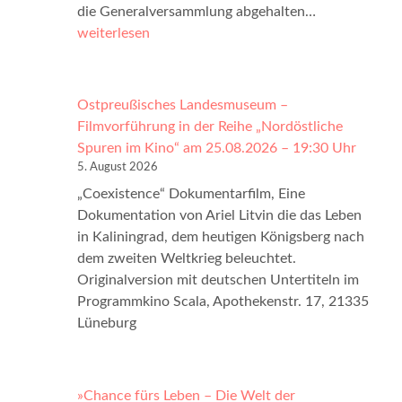
W
die Generalversammlung abgehalten…
e
weiterlesen
l
t
b
Ostpreußisches Landesmuseum –
u
Filmvorführung in der Reihe „Nordöstliche
n
Spuren im Kino“ am 25.08.2026 – 19:30 Uhr
d
5. August 2026
t
„Coexistence“ Dokumentarfilm, Eine
a
Dokumentation von Ariel Litvin die das Leben
g
in Kaliningrad, dem heutigen Königsberg nach
u
dem zweiten Weltkrieg beleuchtet.
n
Originalversion mit deutschen Untertiteln im
g
Programmkino Scala, Apothekenstr. 17, 21335
2
Lüneburg
0
2
6
»Chance fürs Leben – Die Welt der
v