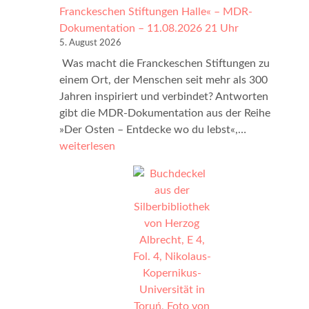
Franckeschen Stiftungen Halle« – MDR-
o
Dokumentation – 11.08.2026 21 Uhr
m
5. August 2026
0
­ ­­Was macht die Franckeschen Stiftungen zu
3
einem Ort, der Menschen seit mehr als 300
.
Jahren inspiriert und verbindet? Antworten
b
gibt die MDR-Dokumentation aus der Reihe
i
»
»Der Osten – Entdecke wo du lebst«,…
s
C
weiterlesen
0
h
6
a
.
n
S
c
e
e
p
f
t
ü
e
r
m
s
b