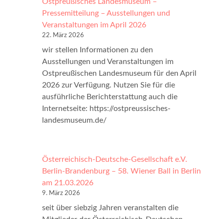
Ostpreußisches Landesmuseum –
b
H
w
Pressemitteilung – Ausstellungen und
l
a
a
Veranstaltungen im April 2026
i
l
h
22. März 2026
o
l
l
wir stellen Informationen zu den
t
e
e
Ausstellungen und Veranstaltungen im
h
«
n
Ostpreußischen Landesmuseum für den April
e
–
2026 zur Verfügung. Nutzen Sie für die
k
M
ausführliche Berichterstattung auch die
-
D
Internetseite: https://ostpreussisches-
O
R
landesmuseum.de/
s
-
t
D
p
o
r
Österreichisch-Deutsche-Gesellschaft e.V.
k
e
Berlin-Brandenburg – 58. Wiener Ball in Berlin
u
u
am 21.03.2026
m
ß
9. März 2026
e
i
seit über siebzig Jahren veranstalten die
n
s