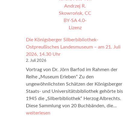
L
e
e
r
b
i
e
n
n
K
–
l
Die Königsberger Silberbibliothek-
D
a
Ostpreußisches Landesmuseum – am 21. Juli
i
g
2026, 14.30 Uhr
e
e
2. Juli 2026
W
n
Vortrag von Dr. Jörn Barfod im Rahmen der
e
f
Reihe „Museum Erleben“ Zu den
l
u
ungewöhnlichsten Schätzen der Königsberger
t
r
Staats- und Universitätsbibliothek gehörte bis
d
t
1945 die „Silberbibliothek“ Herzog Albrechts.
e
a
D
Diese Sammlung von 20 Buchbänden, die…
r
m
i
weiterlesen
F
W
e
r
ö
K
a
r
ö