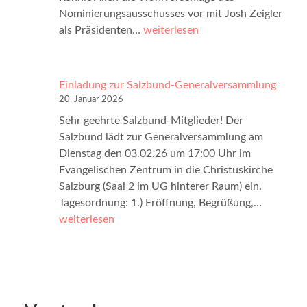
-
U
Nominierungsausschusses vor mit Josh Zeigler
2
D
h
V
als Präsidenten…
weiterlesen
1
e
r
o
.
u
r
J
t
s
u
Einladung zur Salzbund-Generalversammlung
s
t
l
20. Januar 2026
c
a
i
Sehr geehrte Salzbund-Mitglieder! Der
h
n
2
Salzbund lädt zur Generalversammlung am
e
d
0
Dienstag den 03.02.26 um 17:00 Uhr im
-
s
2
Evangelischen Zentrum in die Christuskirche
G
s
6
Salzburg (Saal 2 im UG hinterer Raum) ein.
e
i
,
E
Tagesordnung: 1.) Eröffnung, Begrüßung,…
s
t
1
i
weiterlesen
e
z
4
n
l
u
.
l
l
n
3
a
s
g
0
d
c
–
U
u
h