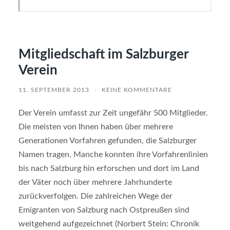
l
l
i
n
Mitgliedschaft im Salzburger
B
e
Verein
r
l
11. SEPTEMBER 2013
/
KEINE KOMMENTARE
i
Der Verein umfasst zur Zeit ungefähr 500 Mitglieder.
n
Die meisten von Ihnen haben über mehrere
a
m
Generationen Vorfahren gefunden, die Salzburger
2
Namen tragen. Manche konnten ihre Vorfahrenlinien
1
bis nach Salzburg hin erforschen und dort im Land
.
der Väter noch über mehrere Jahrhunderte
0
zurückverfolgen. Die zahlreichen Wege der
3
Emigranten von Salzburg nach Ostpreußen sind
.
weitgehend aufgezeichnet (Norbert Stein: Chronik
2