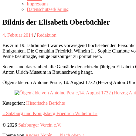
Impressum
Datenschutzerklärung
Bildnis der Elisabeth Oberbüchler
4. Februar 2014
/
Redaktion
Bis zum 19. Jahrhundert war es vorwiegend hochstehenden Persönlich
Emigranten. Die Gemahlin Friedrich Wilhelm I. , Sophie Charlotte v
Pesne beauftragte, einige Salzburger zu porträtieren.
So entstand das zauberhafte Gemälde der achtzehnjährigen Elisabeth O
Anton Ulrich-Museum in Braunschweig hängt.
Ölgemälde von Antoine Pesne, 14. August 1732 (Herzog Anton-Ulr
Kategorien:
Historische Berichte
« Salzburg und Königsberg
Friedrich Wilhelm I »
© 2026
Salzburger Verein e.V.
Theme von
Anders Norén
—
Nach oben ↑