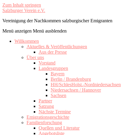
Zum Inhalt springen
Salzburger Verein e.V.
Vereinigung der Nachkommen salzburgischer Emigranten
Menü anzeigen
Menü ausblenden
Willkommen
Aktuelles & Veröffentlichungen
Aus der Presse
Über uns
Vorstand
Landesgruppen
Bayern
Berlin / Brandenburg
HH/SchlesHolst.-Nordniedersachsen
Niedersachsen / Hannover
Sachsen
Partner
Satzung
Nächste Termine
Emigrationsgeschichte
Familienforschung
Quellen und Literatur
Angebotsliste